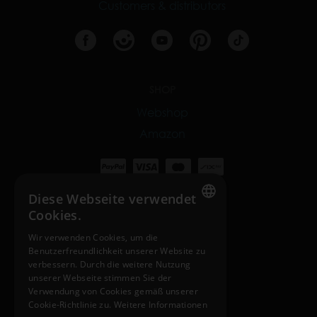
Customers & distributors
SHOP
Webshop
Amazon
Diese Webseite verwendet
Cookies.
INTERNATIONAL SITES
ENGLISH
Wir verwenden Cookies, um die
nosiboo.com
Benutzerfreundlichkeit unserer Website zu
HUNGARIAN
verbessern. Durch die weitere Nutzung
nosiboo.jp
GERMAN
unserer Webseite stimmen Sie der
Verwendung von Cookies gemäß unserer
nosiboo.kr
FRENCH
Cookie-Richtlinie zu.
Weitere Informationen