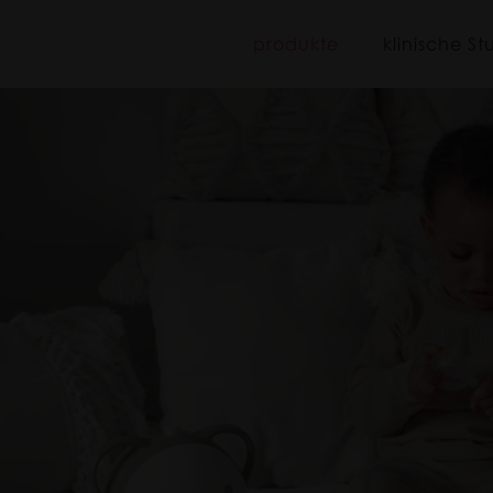
iboo
produkte
klinische St