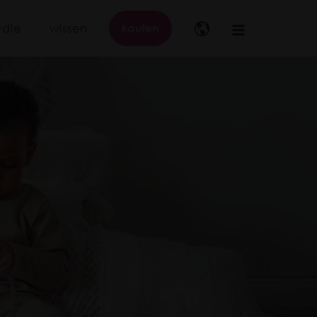
udie
wissen
kaufen
Main
navigation