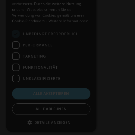
verbessern. Durch die weitere Nutzung
GERMAN
unserer Webseite stimmen Sie der
CONTACT
Verwendung von Cookies gemäß unserer
FRENCH
Cookie-Richtlinie zu.
Weitere Informationen
Customers & distributors
SPANISH
UNBEDINGT ERFORDERLICH
POLISH
PERFORMANCE
ENGLISH
TARGETING
ITALIAN
FUNKTIONALITÄT
CZECH
UNKLASSIFIZIERTE
ALLE AKZEPTIEREN
In
ALLE ABLEHNEN
DETAILS ANZEIGEN