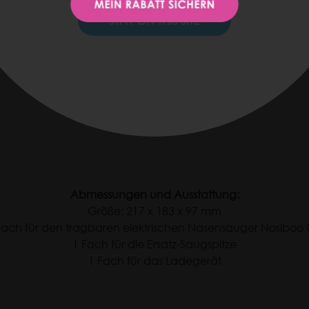
STAY ON THIS SITE
Abmessungen und Ausstattung:
Größe: 217 x 183 x 97 mm
Fach für den tragbaren elektrischen Nasensauger Nosiboo
1 Fach für die Ersatz-Saugspitze
1 Fach für das Ladegerät