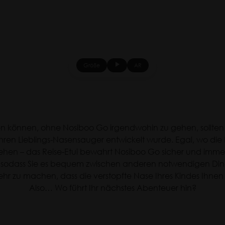
Größe
AR
Play
animation
len können, ohne Nosiboo Go irgendwohin zu gehen, sollten S
r Ihren Lieblings-Nasensauger entwickelt wurde. Egal, wo die
hen – das Reise-Etui bewahrt Nosiboo Go sicher und immer ei
t, sodass Sie es bequem zwischen anderen notwendigen Di
hr zu machen, dass die verstopfte Nase Ihres Kindes Ihnen
Also… Wo führt Ihr nächstes Abenteuer hin?