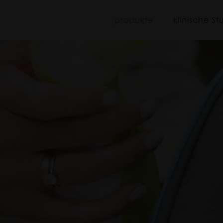
iboo
produkte
klinische St