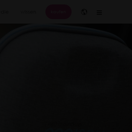
udie
wissen
kaufen
Main
navigation