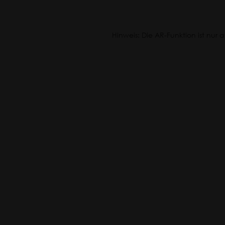
Go
Hinweis: Die AR-Funktion ist nu
Reise-
Etui