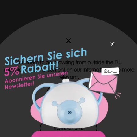
x
You seem to be browsing from outside the EU.
You might find the content on our International site more
relevant.
US SITE
JAPAN SITE
KOREAN SITE