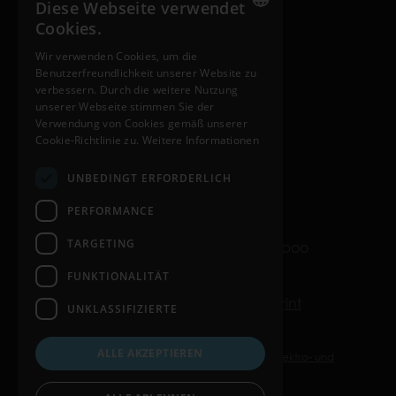
Diese Webseite verwendet
Cookies.
INTERNATIONAL SITES
ENGLISH
Wir verwenden Cookies, um die
nosiboo.com
Benutzerfreundlichkeit unserer Website zu
HUNGARIAN
verbessern. Durch die weitere Nutzung
nosiboo.jp
GERMAN
unserer Webseite stimmen Sie der
Verwendung von Cookies gemäß unserer
nosiboo.kr
FRENCH
Cookie-Richtlinie zu.
Weitere Informationen
SPANISH
UNBEDINGT ERFORDERLICH
back to top
POLISH
PERFORMANCE
ENGLISH
TARGETING
© Copyright 2016-2026 Nosiboo
ITALIAN
All rights reserved.
FUNKTIONALITÄT
CZECH
Datenschutz
Cookies
Imprint
UNKLASSIFIZIERTE
ALLE AKZEPTIEREN
Informationspflichten gemäß §18 Abs. 2 Elektro- und
Elektronikgerätegesetz