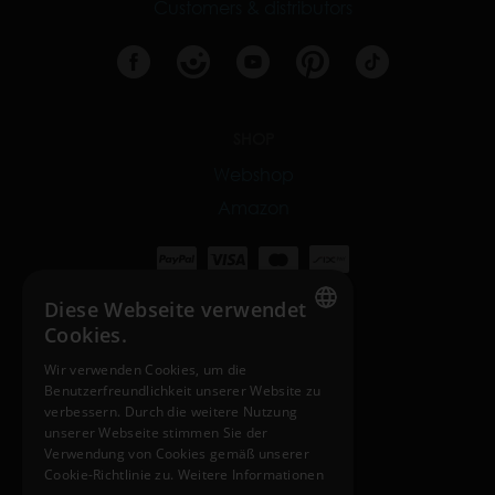
Customers & distributors
SHOP
Webshop
Amazon
Diese Webseite verwendet
Cookies.
INTERNATIONAL SITES
ENGLISH
Wir verwenden Cookies, um die
nosiboo.com
Benutzerfreundlichkeit unserer Website zu
HUNGARIAN
verbessern. Durch die weitere Nutzung
nosiboo.jp
GERMAN
unserer Webseite stimmen Sie der
Verwendung von Cookies gemäß unserer
nosiboo.kr
FRENCH
Cookie-Richtlinie zu.
Weitere Informationen