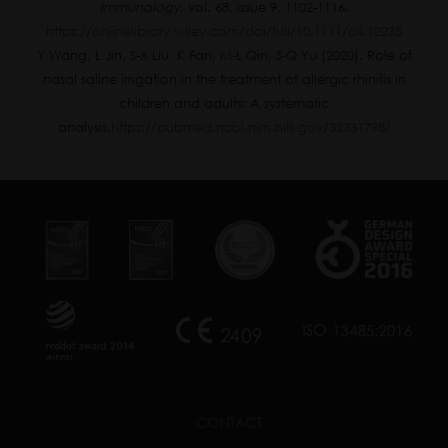
Immunology
, vol. 68, issue 9, 1102-1116.
https://onlinelibrary.wiley.com/doi/full/10.1111/all.12235
Y Wang, L Jin, S-X Liu, K Fan, M-L Qin, S-Q Yu (2020). Role of
nasal saline irrigation in the treatment of allergic rhinitis in
children and adults: A systematic
analysis.
https://pubmed.ncbi.nlm.nih.gov/32331798/
CONTACT