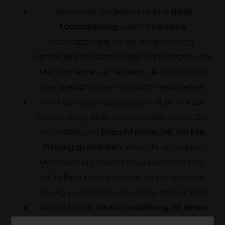
Verwendet auf jeden Fall eine
sterile
Kochsalzlösung
oder vorbereitete
Kochsalzpakete für die Nasenspülung.
Vermeidet Kochsalzlösungen mit Zusätzen oder
Medikamenten, es sei denn, sie wurden von
einer medizinischen Fachkraft verschrieben.
Führt die Nasenspülung nicht direkt vor der
Verwendung eines Nasensaugers durch. Die
Kochsalzlösung
braucht etwas Zeit, um ihre
Wirkung zu entfalten
. Wenn Ihr die beiden
Methoden ergänzend anwenden möchtet,
solltet Ihr vorerst abwarten, bis die gesamte
Lösung aus der Nase des Babys herausfließt.
Versucht nicht,
die Kochsalzlösung mit einem
Nasensauger aus der Nase aufzusaugen
, da