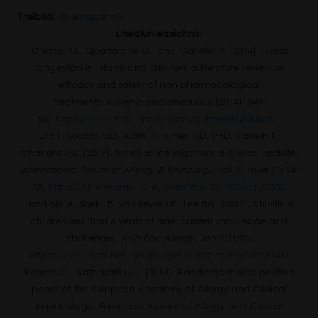
Titelbild:
@siemapandy
Literaturverzeichnis
:
Chirico, G., Quartarone G., and Mallefet P. (2014). Nasal
congestion in infants and children: a literature review on
efficacy and safety of non-pharmacological
treatments.
Minerva pediatrica,
66.6 (2014): 549-
557
https://www.ncbi.nlm.nih.gov/pubmed/25336097
Eric F. Succar MD, Justin H. Turner MD, PhD, Rakesh K.
Chandra MD (2019). Nasal saline irrigation: a clinical update.
International Forum of Allergy & Rhinology,
vol. 9, issue S1; S4-
S8.
https://onlinelibrary.wiley.com/doi/10.1002/alr.22330
Hardjojo A, Shek LP, van Bever HP, Lee BW. (2012). Rhinitis in
children less than 6 years of age: current knowledge and
challenges.
Asia Pac Allergy
, Jan;2(1):90.
https://www.ncbi.nlm.nih.gov/pmc/articles/PMC3206246/
Roberts G., Xatzipsalti M… (2013). Paediatric rhinitis: position
paper of the European Academy of Allergy and Clinical
Immunology.
European Journal of Allergy and Clinical