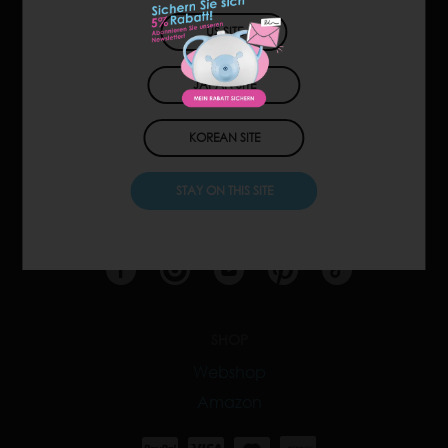
US SITE
JAPAN SITE
KOREAN SITE
CONTACT
STAY ON THIS SITE
Customers & distributors
SHOP
Webshop
Amazon