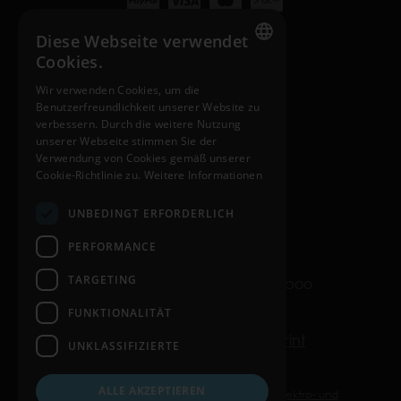
Diese Webseite verwendet
Cookies.
INTERNATIONAL SITES
ENGLISH
Wir verwenden Cookies, um die
nosiboo.com
Benutzerfreundlichkeit unserer Website zu
HUNGARIAN
verbessern. Durch die weitere Nutzung
nosiboo.jp
GERMAN
unserer Webseite stimmen Sie der
Verwendung von Cookies gemäß unserer
nosiboo.kr
FRENCH
Cookie-Richtlinie zu.
Weitere Informationen
SPANISH
UNBEDINGT ERFORDERLICH
back to top
POLISH
PERFORMANCE
ENGLISH
TARGETING
© Copyright 2016-2026 Nosiboo
ITALIAN
All rights reserved.
FUNKTIONALITÄT
CZECH
Datenschutz
Cookies
Imprint
UNKLASSIFIZIERTE
ALLE AKZEPTIEREN
Informationspflichten gemäß §18 Abs. 2 Elektro- und