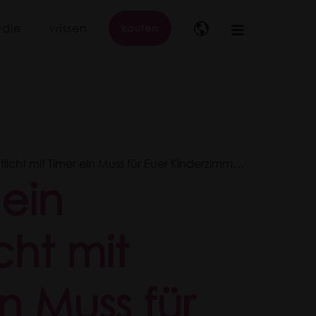
udie
wissen
kaufen
Main
navigation
ht mit Timer ein Muss für Euer Kinderzimmer ist
ein
cht mit
n Muss für