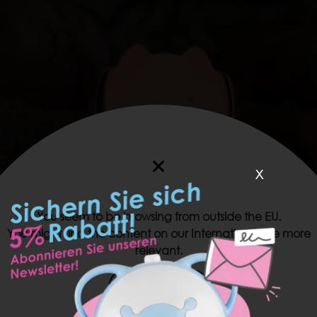
x
You seem to be browsing from outside the EU.
You might find the content on our International site more
relevant.
US SITE