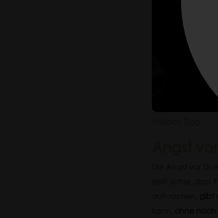
Nosiboo Zigg
Angst vo
Die Angst vor Dunk
stellt sicher, dass i
aufwachen,
gibt 
kann,
ohne nach d