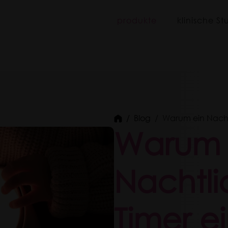
iboo
produkte
klinische St
Blog
Warum ein Nachtlic
Warum 
Nachtli
Timer ei