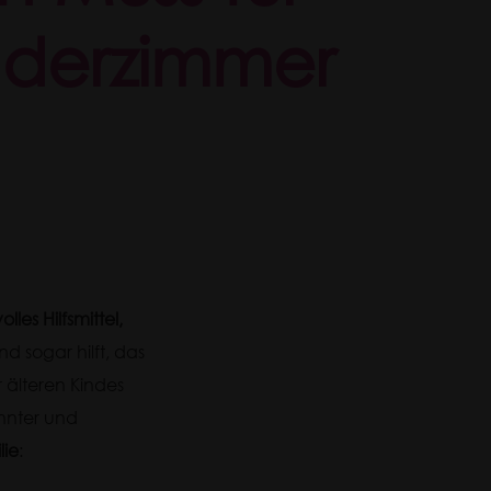
nderzimmer
olles Hilfsmittel,
nd sogar hilft, das
r älteren Kindes
nnter und
lie
: