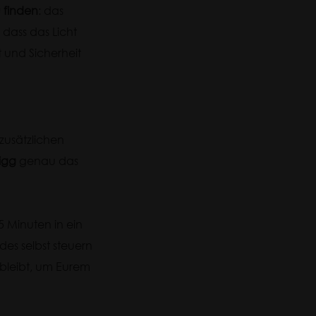
u finden
: das
dass das Licht
t und Sicherheit
 zusätzlichen
igg
genau das
5 Minuten in ein
des selbst steuern
t bleibt, um Eurem