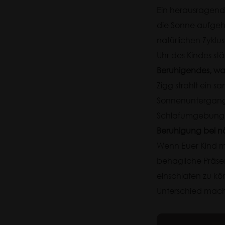
Ein herausragende
die Sonne aufgeht
natürlichen Zyklu
Uhr des Kindes s
Beruhigendes, wa
Zigg strahlt ein 
Sonnenuntergangs
Schlafumgebung zu
Beruhigung bei 
Wenn Euer Kind mi
behagliche Präsen
einschlafen zu kö
Unterschied mach