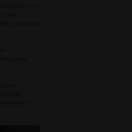
szuschalten, wenn
ch, den
unktion die innere
nes
 entspannte
gg eine
bstständig
n bedeutenden