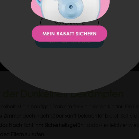
JAPAN SITE
KOREAN SITE
STAY ON THIS SITE
r der Dunkelheit bekämpfen
elheit ist ein häufiges Problem für viele kleine Kinder. Ein N
hr
Zimmer auch nachtsüber sanft beleuchtet bleibt
. Sollte 
das Nachtlicht ihm Sicherheitsgefühl
, sodass es leichter wie
en Eltern zu rufen
.