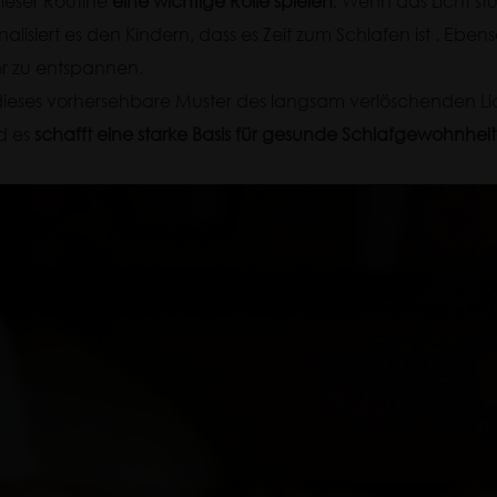
ieser Routine
eine wichtige Rolle spielen
. Wenn das Licht st
alisiert es den Kindern, dass es Zeit zum Schlafen ist . Ebenso
ter zu entspannen.
t dieses vorhersehbare Muster des langsam verlöschenden Lic
nd es
schafft eine starke Basis für gesunde Schlafgewohnheit