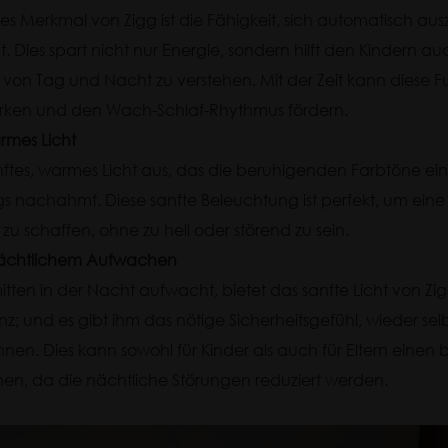
s Merkmal von Zigg ist die Fähigkeit, sich automatisch au
. Dies spart nicht nur Energie, sondern hilft den Kindern au
s von Tag und Nacht zu verstehen. Mit der Zeit kann diese F
tärken und den Wach-Schlaf-Rhythmus fördern.
rmes Licht
sanftes, warmes Licht aus, das die beruhigenden Farbtöne ei
 nachahmt. Diese sanfte Beleuchtung ist perfekt, um eine
 schaffen, ohne zu hell oder störend zu sein.
nächtlichem Aufwachen
tten in der Nacht aufwacht, bietet das sanfte Licht von Zi
z; und es gibt ihm das nötige Sicherheitsgefühl, wieder sel
nnen. Dies kann sowohl für Kinder als auch für Eltern eine
en, da die nächtliche Störungen reduziert werden.