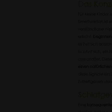
Das Konze
Für kleine Kinder i
Timerfunktion ist 
verständliche Wei
erlischt,
beginnen 
es Zeit sich auszu
Es lohnt sich, ei
ausschaltet. Dies
einen natürlichen
diese Signale ein
Zubettgehen viel 
Schlafge
Eine
konsequente S