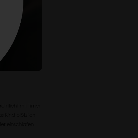
achtlicht mit Timer
das Kind plötzlich
der einschlafen