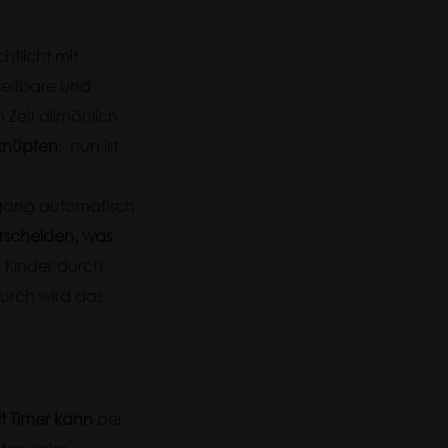
htlicht mit
greifbare und
 Zeit allmählich
rknüpfen
: nun ist
ufgang automatisch
erscheiden, was
e Kinder durch
durch wird das
it Timer kann
bei