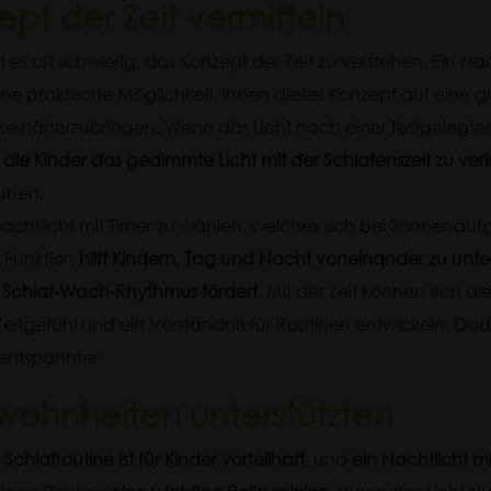
pt der Zeit vermitteln
st es oft schwierig, das Konzept der Zeit zu verstehen. Ein Nac
eine praktische Möglichkeit, ihnen dieses Konzept auf eine 
se näherzubringen. Wenn das Licht nach einer festgelegten
die Kinder das gedimmte Licht mit der Schlafenszeit zu ve
ruhen.
n Nachtlicht mit Timer zu wählen, welches sich bei Sonnena
e Funktion
hilft Kindern, Tag und Nacht voneinander zu unt
 Schlaf-Wach-Rhythmus fördert.
Mit der Zeit können sich di
 Zeitgefühl und ein Verständnis für Routinen entwickeln. Da
entspannter.
wohnheiten unterstützten
chlafroutine ist für Kinder vorteilhaft
, und
ein Nachtlicht m